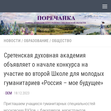
Перейти к содержимому
НОВОСТИ
/
ОБРАЗОВАНИЕ
/
ОБЩЕСТВО
Сретенская духовная академия
объявляет о начале конкурса на
участие во второй Школе для молодых
гуманитариев «Россия – мое будущее»
-
DEM
·
18.12.2023
Приглашаем учащихся гуманитарных специальностей
московских ВУЗов – бакалавров, магистрантов,