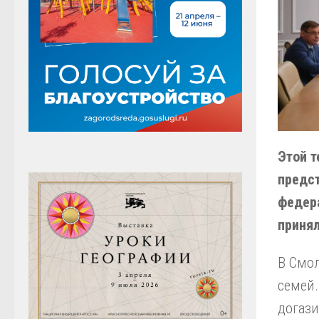
Этой 
предс
федера
принял
В Смол
семей.
догаз