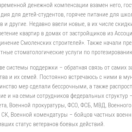
временной денежной компенсации взамен него, гос
дия для детей-студентов, горячее питание для шко
в и другие. Недавно ввели новые, в их числе скидки
етение квартир в домах от застройщиков из Ассоц
инение Смоленских строителей». Также начали пр
тные стоматологические услуги по протезированию
ве системы поддержки – обратная связь от самих 
тва и их семей. Постоянно встречаюсь с ними в му
нство мер сделали бессрочными, а также распрос
ие и на семьи сотрудников федеральных структур 
та, Военной прокуратуры, ФСО, ФСБ, МВД, Военного
 СК, Военной комендатуры – бойцов частных воен
вших статус ветеранов боевых действий.