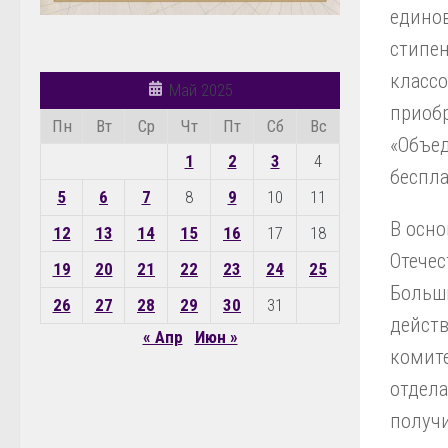
едино
стипен
классо
Май 2025
приобр
Пн
Вт
Ср
Чт
Пт
Сб
Вс
«Объед
1
2
3
4
беспла
5
6
7
8
9
10
11
В осно
12
13
14
15
16
17
18
Отечес
19
20
21
22
23
24
25
Больши
26
27
28
29
30
31
действ
« Апр
Июн »
комите
отдела
получи