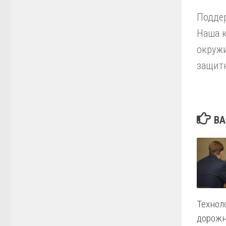
Поддер
Наша к
окружи
защитн
ВА
Технол
дорожн