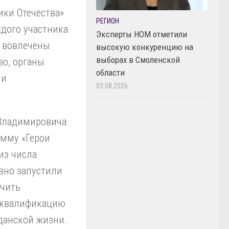
ки Отечества»
РЕГИОН
дого участника
Эксперты НОМ отметили
у вовлечены
высокую конкуренцию на
выборах в Смоленской
во, органы
области
ми
03.08.2026
 Владимировича
амму «Герои
из числа
вно запустили
учить
реквалификацию
данской жизни.