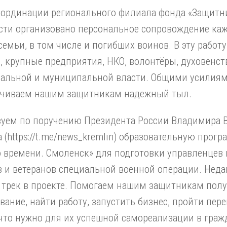
оординации регионального филиала фонда «Защитни
сти организовано персональное сопровождение каж
семьи, в том числе и погибших воинов. В эту работ
, крупные предприятия, НКО, волонтёры, духовенст
нальной и муниципальной власти. Общими усилия
ечиваем нашим защитникам надежный тыл.
зуем по поручению Президента России Владимира
 (https://t.me/news_kremlin) образовательную прогр
 времени. Смоленск» для подготовки управленцев 
 и ветеранов специальной военной операции. Неда
 трек в проекте. Помогаем нашим защитникам пол
вание, найти работу, запустить бизнес, пройти пе
 что нужно для их успешной самореализации в граж