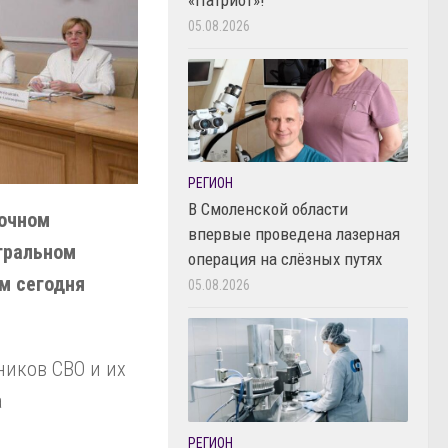
05.08.2026
РЕГИОН
В Смоленской области
мочном
впервые проведена лазерная
тральном
операция на слёзных путях
м сегодня
05.08.2026
ников СВО и их
а
РЕГИОН