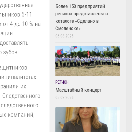
ударственная
Более 150 предприятий
региона представлены в
льников 5-11
каталоге «Сделано в
 от 4 до 10 % на
Смоленске»
иации
05.08.2026
едоставлять
 зубов.
защитников
ниципалитетах.
РЕГИОН
транили их
Масштабный концерт
– Следственного
05.08.2026
 следственного
ных компаний,