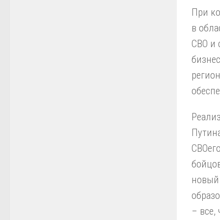
При к
в обла
СВО и 
бизнес
регио
обесп
Реали
Путина
СВОего
бойцов
новый
образо
– все,