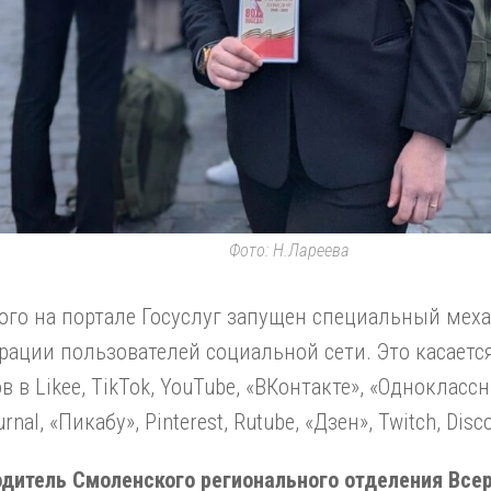
Фото: Н.Лареева
ого на портале Госуслуг запущен специальный мех
рации пользователей социальной сети. Это касаетс
в в Likee, TikTok, YouTube, «ВКонтакте», «Одноклассн
rnal, «Пикабу», Pinterest, Rutube, «Дзен», Twitch, Disc
дитель Смоленского регионального отделения Все