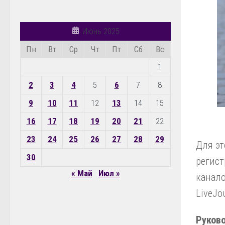
Июнь 2025
Пн
Вт
Ср
Чт
Пт
Сб
Вс
1
2
3
4
5
6
7
8
9
10
11
12
13
14
15
16
17
18
19
20
21
22
23
24
25
26
27
28
29
Для эт
30
регист
« Май
Июл »
канало
LiveJou
Руково