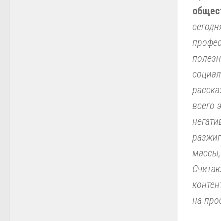
общес
сегодн
профес
полезн
социал
расска
всего 
негати
разжиг
массы,
Считаю
контен
на про