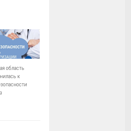
ая область
нилась к
езопасности
в