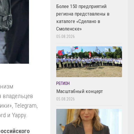
Более 150 предприятий
региона представлены в
каталоге «Сделано в
Смоленске»
05.08.2026
РЕГИОН
анизм
Масштабный концерт
я владельцев
05.08.2026
ики», Telegram,
ord и Yappy.
российского