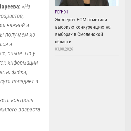
ареева:
«На
РЕГИОН
возрастов,
Эксперты НОМ отметили
ния важной и
высокую конкуренцию на
мы получаем из
выборах в Смоленской
области
ься и
03.08.2026
х, опыте. Но у
оток информации
сти, фейки,
сути попадает в
вить контроль
ожилого возраста