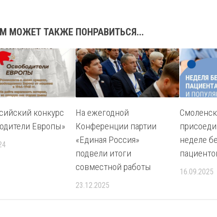
М МОЖЕТ ТАКЖЕ ПОНРАВИТЬСЯ...
сийский конкурс
На ежегодной
Смоленск
одители Европы»
Конференции партии
присоеди
«Единая Россия»
неделе б
24
подвели итоги
пациенто
совместной работы
16.09.2025
23.12.2025