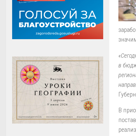
зараб
значи
«Сегод
в бюдж
регион
направ
Губерн
В прио
поста
реали