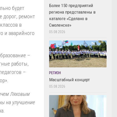
Более 150 предприятий
льно будет
региона представлены в
е дорог, ремонт
каталоге «Сделано в
классов в
Смоленске»
05.08.2026
го и аварийного
образование –
тные работы,
педагогов –
РЕГИОН
Масштабный концерт
ор».
05.08.2026
вичем Ляховым
ны на улучшение
на.