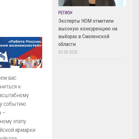
РЕГИОН
Эксперты НОМ отметили
высокую конкуренцию на
выборах в Смоленской
области
03.08.2026
ем вас
ниться к
асштабному
у событию
а –
ному этапу
йской ярмарки
ройства