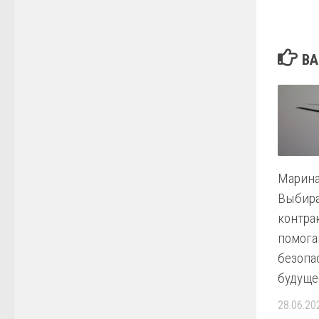
ВА
Марина
Выбира
контра
помога
безопа
будуще
28.06.20