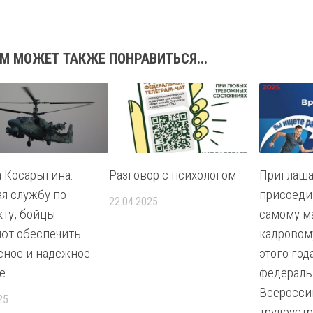
М МОЖЕТ ТАКЖЕ ПОНРАВИТЬСЯ...
 Косарыгина:
Разговор с психологом
Приглаша
я службу по
присоеди
22.04.2025
кту, бойцы
самому м
ют обеспечить
кадровом
сное и надёжное
этого год
е
федераль
Всеросси
25
трудоуст