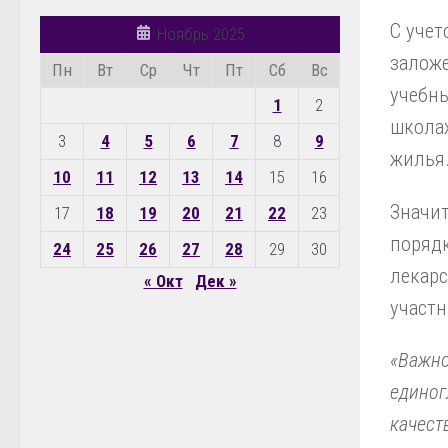
С учет
Ноябрь 2025
заложе
Пн
Вт
Ср
Чт
Пт
Сб
Вс
учебны
1
2
школах
3
4
5
6
7
8
9
жилья
10
11
12
13
14
15
16
Значит
17
18
19
20
21
22
23
порядк
24
25
26
27
28
29
30
лекарс
« Окт
Дек »
участн
«Важно
единог
качест