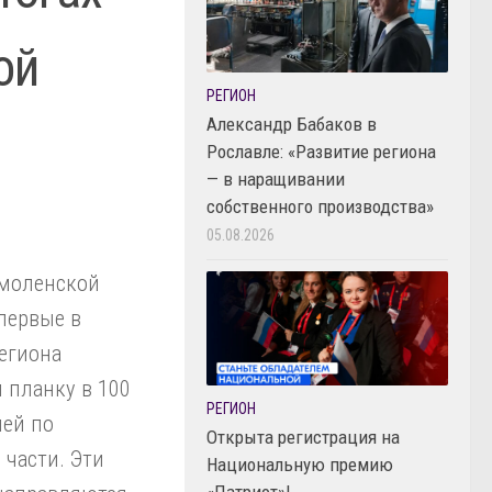
ой
РЕГИОН
Александр Бабаков в
Рославле: «Развитие региона
— в наращивании
собственного производства»
05.08.2026
моленской
первые в
егиона
 планку в 100
РЕГИОН
лей по
Открыта регистрация на
 части. Эти
Национальную премию
«Патриот»!