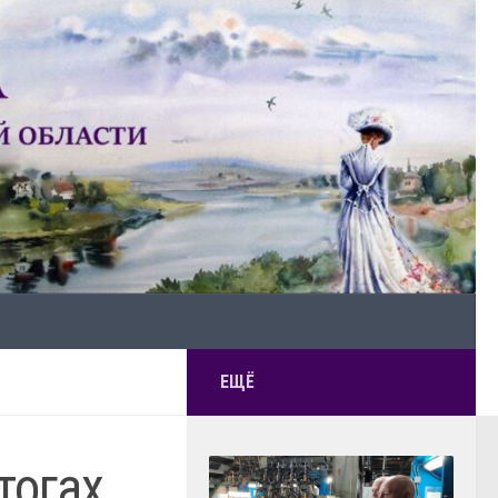
ЕЩЁ
тогах