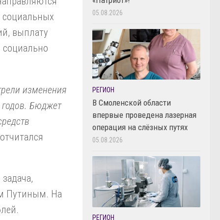
направляются
05.08.2026
т социальных
ий, выплату
е социально
трели изменения
РЕГИОН
В Смоленской области
 годов. Бюджет
впервые проведена лазерная
средств
операция на слёзных путях
отчитался
05.08.2026
 задача,
м Путиным. На
лей.
РЕГИОН