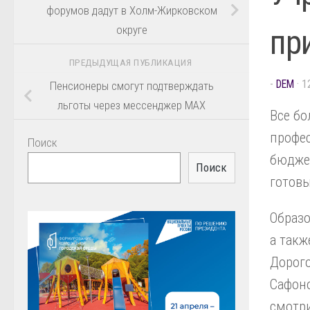
форумов дадут в Холм-Жирковском
округе
пр
ПРЕДЫДУЩАЯ ПУБЛИКАЦИЯ
-
DEM
·
1
Пенсионеры смогут подтверждать
льготы через мессенджер MAX
Все бо
профес
Поиск
бюджет
Поиск
готовы
Образо
а такж
Дорог
Сафон
смотри