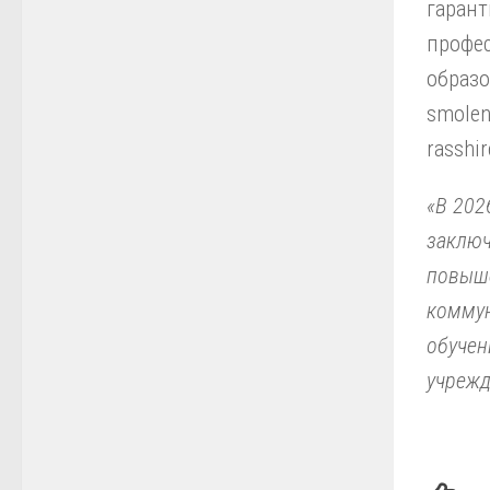
гаран
профес
образо
smolen
rasshi
«В 202
заключ
повыше
коммун
обучен
учрежд