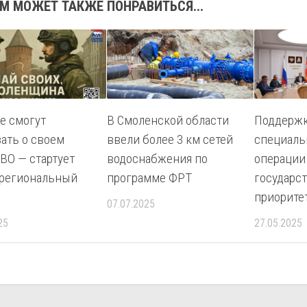
М МОЖЕТ ТАКЖЕ ПОНРАВИТЬСЯ...
е смогут
В Смоленской области
Поддержк
зать о своем
ввели более 3 км сетей
специаль
СВО — стартует
водоснабжения по
операции
региональный
программе ФРТ
государс
приорите
07.07.2025
25
27.05.2025