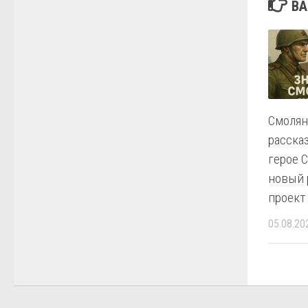
ВА
Смолян
расска
герое 
новый 
проект
05.08.20