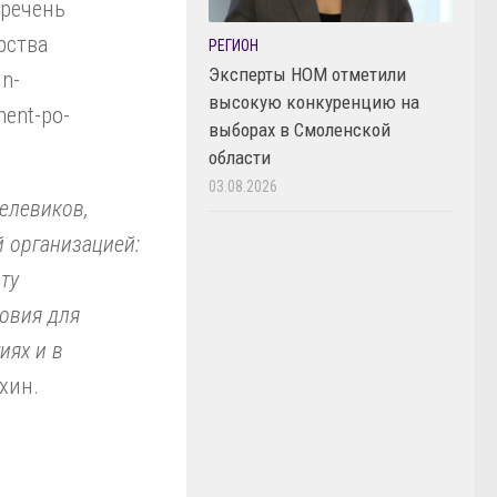
еречень
рства
РЕГИОН
Эксперты НОМ отметили
in-
высокую конкуренцию на
ment-po-
выборах в Смоленской
области
03.08.2026
елевиков,
 организацией:
ту
овия для
иях и в
хин.