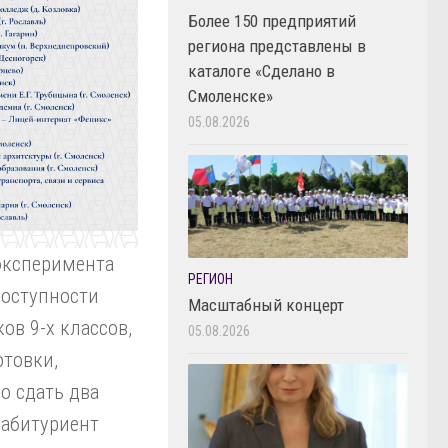
Более 150 предприятий
региона представлены в
каталоге «Сделано в
Смоленске»
05.08.2026
 эксперимента
РЕГИОН
доступности
Масштабный концерт
ов 9-х классов,
05.08.2026
товки,
о сдать два
 абитуриент