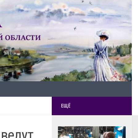
ЕЩЁ
 ведут