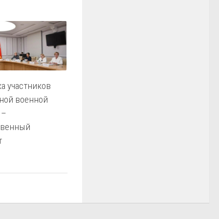
а участников
ной военной
 –
твенный
т