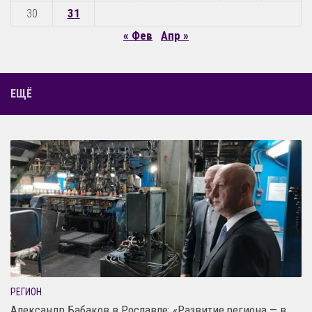
30
31
« Фев
Апр »
ЕЩЁ
РЕГИОН
Александр Бабаков в Рославле: «Развитие региона — в