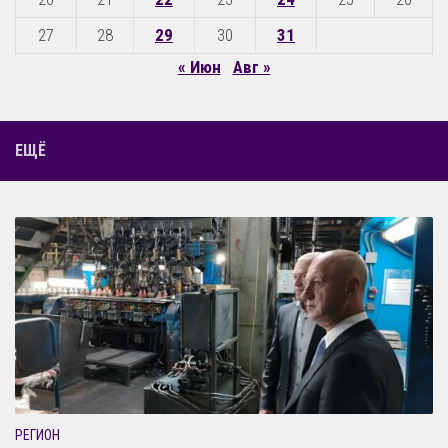
27
28
29
30
31
« Июн
Авг »
ЕЩЁ
РЕГИОН