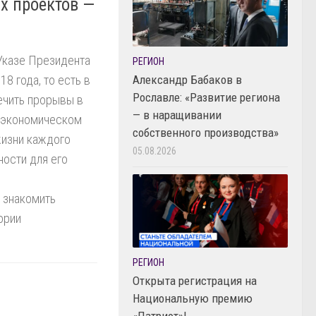
х проектов —
Указе Президента
РЕГИОН
Александр Бабаков в
8 года, то есть в
Рославле: «Развитие региона
ечить прорывы в
— в наращивании
о-экономическом
собственного производства»
жизни каждого
05.08.2026
ности для его
 знакомить
ории
РЕГИОН
Открыта регистрация на
Национальную премию
«Патриот»!