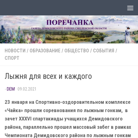
Перейти к содержимому
НОВОСТИ
/
ОБРАЗОВАНИЕ
/
ОБЩЕСТВО
/
СОБЫТИЯ
/
СПОРТ
Лыжня для всех и каждого
-
DEM
·
09.02.2021
23 января на Спортивно-оздоровительном комплексе
«Чайка» прошли соревнования по лыжным гонкам, в
зачет XXXVI спартакиады учащихся Демидовского
района, параллельно прошел массовый забег в рамках
Чемпионата Демидовского района по лыжным гонкам