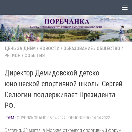
Перейти к содержимому
ДЕНЬ ЗА ДНЕМ
/
НОВОСТИ
/
ОБРАЗОВАНИЕ
/
ОБЩЕСТВО
/
РЕГИОН
/
СОБЫТИЯ
Директор Демидовской детско-
юношеской спортивной школы Сергей
Селюгин поддерживает Президента
РФ.
-
DEM
· ОПУБЛИКОВАНО
05.04.2022
· ОБНОВЛЕНО
04.04.2022
Сегодня, 30 марта, в Москве открылся спортивный форум