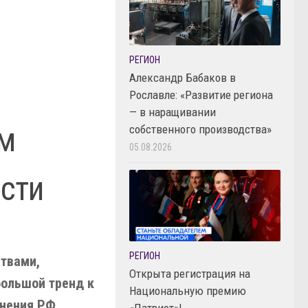
РЕГИОН
Александр Бабаков в
Рославле: «Развитие региона
— в наращивании
им
собственного производства»
05.08.2026
ости
РЕГИОН
твами,
Открыта регистрация на
большой тренд к
Национальную премию
анения РФ
«Патриот»!