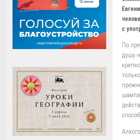
Евгени
челов
с упот
По пре
душу н
крепко
только
прежне
шампан
дейст
спосо
Алкого