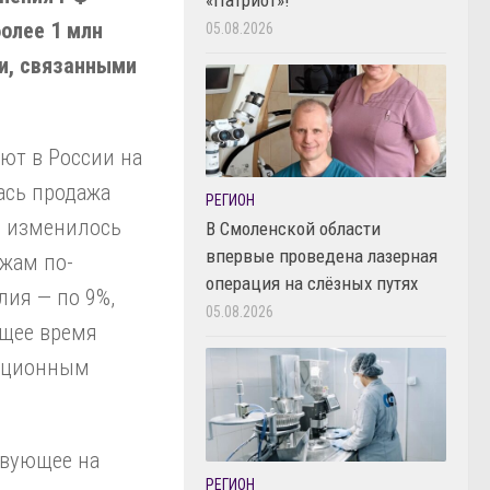
более 1 млн
05.08.2026
и, связанными
ют в России на
ась продажа
РЕГИОН
е изменилось
В Смоленской области
впервые проведена лазерная
ажам по-
операция на слёзных путях
лия — по 9%,
05.08.2026
ящее время
анционным
твующее на
РЕГИОН