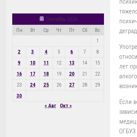
психик
тяжел
Сентябрь 2024
психич
Пн
Вт
Ср
Чт
Пт
Сб
Вс
деград
1
Употре
2
3
4
5
6
7
8
относи
9
10
11
12
13
14
15
лет пр
16
17
18
19
20
21
22
алкого
23
24
25
26
27
28
29
возник
30
Если 
« Авг
Окт »
зависи
медиц
ОГБУЗ