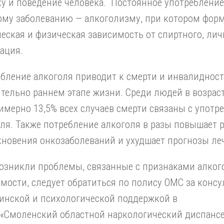
у и поведение человека. Постоянное употребление
ому заболеванию — алкоголизму, при котором фор
еская и физическая зависимость от спиртного, ли
ация.
бление алкоголя приводит к смерти и инвалидност
тельно раннем этапе жизни. Среди людей в возраст
имерно 13,5% всех случаев смерти связаны с упот
ля. Также потребление алкоголя в разы повышает 
новения онкозаболеваний и ухудшает прогнозы ле
возникли проблемы, связанные с признаками алког
мости, следует обратиться по полису ОМС за конс
инской и психологической поддержкой в
 «Смоленский областной наркологический диспанс