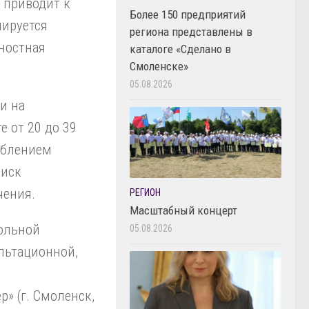
 приводит к
Более 150 предприятий
мируется
региона представлены в
чностная
каталоге «Сделано в
Смоленске»
05.08.2026
и на
е от 20 до 39
реблением
риск
чения.
РЕГИОН
Масштабный концерт
ольной
05.08.2026
ультационной,
ер»
(г. Смоленск,