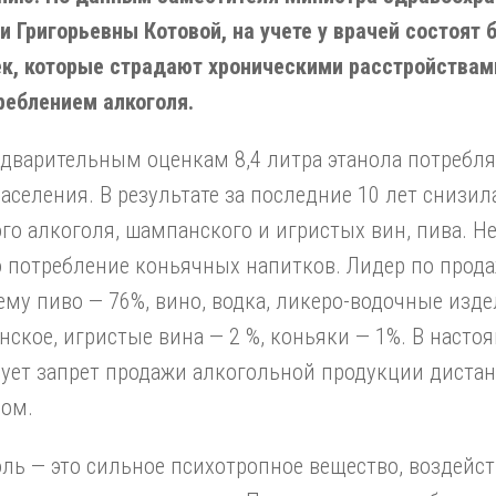
и Григорьевны Котовой, на учете у врачей состоят 
ек, которые страдают хроническими расстройствам
реблением алкоголя.
дварительным оценкам 8,4 литра этанола потребля
аселения. В результате за последние 10 лет снизил
го алкоголя, шампанского и игристых вин, пива. Н
 потребление коньячных напитков. Лидер по прод
му пиво — 76%, вино, водка, ликеро-водочные изде
ское, игристые вина — 2 %, коньяки — 1%. В насто
вует запрет продажи алкогольной продукции дист
бом.
ль — это сильное психотропное вещество, воздейс