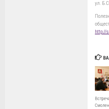
ул. Б.С
Полезн
общес
http:/
ВА
Встреч
Смолен