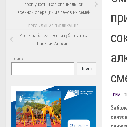
прав участников специальной
военной операции и членов их семей
пр
ПРЕДЫДУЩАЯ ПУБЛИКАЦИЯ
со
Итоги рабочей недели губернатора
Василия Анохина
ал
Поиск
Поиск
см
-
DEM
· 
Забол
связан
сниже