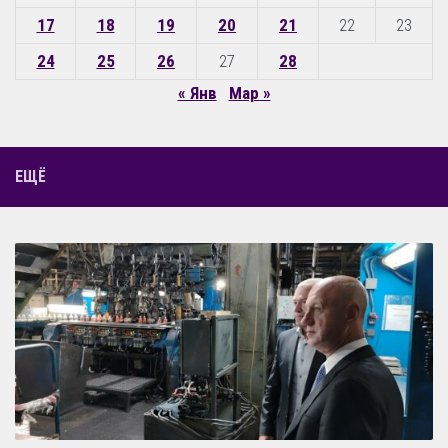
17
18
19
20
21
22
23
24
25
26
27
28
« Янв
Мар »
ЕЩЁ