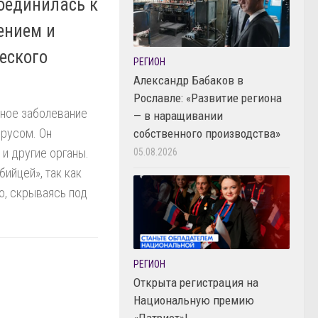
оединилась к
ением и
еского
РЕГИОН
Александр Бабаков в
Рославле: «Развитие региона
ьное заболевание
— в наращивании
русом. Он
собственного производства»
 и другие органы.
05.08.2026
ийцей», так как
о, скрываясь под
РЕГИОН
Открыта регистрация на
Национальную премию
«Патриот»!