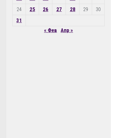
24
25
26
27
28
29
30
31
« Фев
Апр »