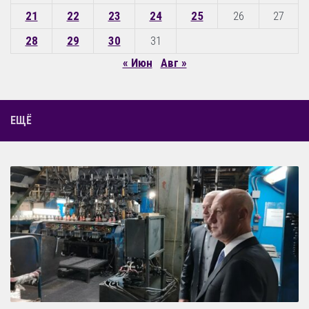
21
22
23
24
25
26
27
28
29
30
31
« Июн
Авг »
ЕЩЁ