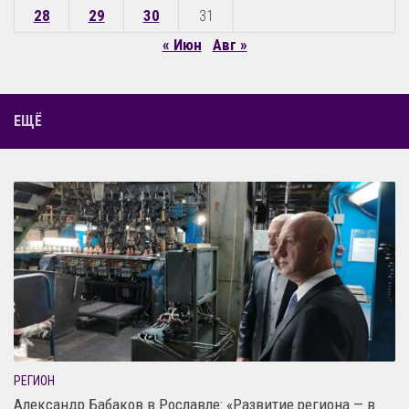
28
29
30
31
« Июн
Авг »
ЕЩЁ
РЕГИОН
Александр Бабаков в Рославле: «Развитие региона — в