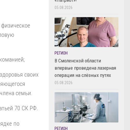
05.08.2026
 физическое
оловую
РЕГИОН
команией;
В Смоленской области
впервые проведена лазерная
здоровья своих
операция на слёзных путях
вляющегося
05.08.2026
члена семьи.
тьей 70 СК РФ.
рядке по
РЕГИОН