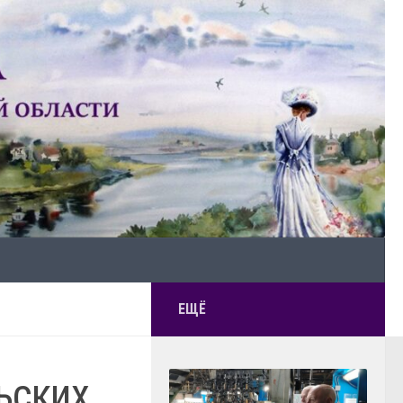
ЕЩЁ
ьских