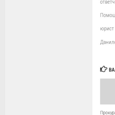
ответч
Помощ
юрист 
Данило
ВА
Прокур