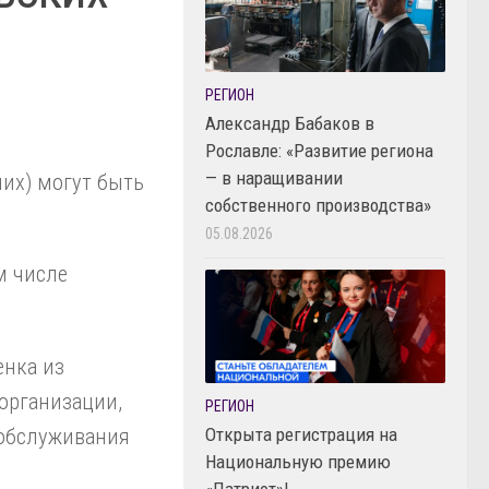
РЕГИОН
Александр Бабаков в
Рославле: «Развитие региона
— в наращивании
них) могут быть
собственного производства»
05.08.2026
м числе
енка из
организации,
РЕГИОН
Открыта регистрация на
 обслуживания
Национальную премию
«Патриот»!