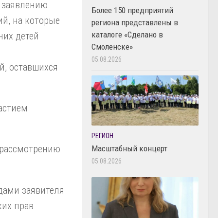
, заявлению
Более 150 предприятий
ий, на которые
региона представлены в
каталоге «Сделано в
них детей
Смоленске»
05.08.2026
й, оставшихся
астием
РЕГИОН
о рассмотрению
Масштабный концерт
05.08.2026
одами заявителя
ких прав