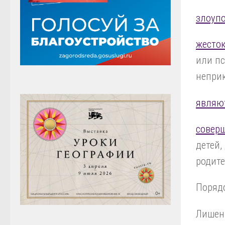
злоуп
жесто
или пс
непри
являю
совер
детей,
родите
Порядо
Лишени