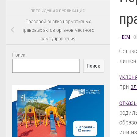
ПРЕДЫДУЩАЯ ПУБЛИКАЦИЯ
пр
Правовой анализ нормативных
правовых актов органов местного
-
DEM
· 
самоуправления
Соглас
Поиск
лишены
Поиск
уклон
при
зл
отказ
родиль
образо
или из