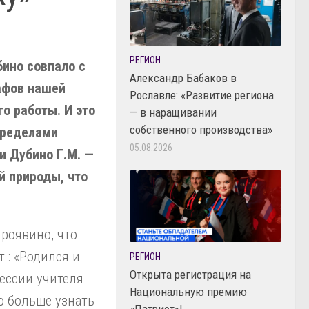
РЕГИОН
ино совпало с
Александр Бабаков в
афов нашей
Рославле: «Развитие региона
о работы. И это
— в наращивании
собственного производства»
пределами
05.08.2026
и Дубино Г.М. —
й природы, что
роявино, что
 : «Родился и
РЕГИОН
Открыта регистрация на
ессии учителя
Национальную премию
о больше узнать
«Патриот»!