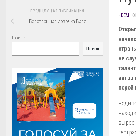
ПРЕДЫДУЩАЯ ПУБЛИКАЦИЯ
-
DEM
· 
Бесстрашная девочка Валя
Откры
Поиск
начал
страны
Поиск
не слу
талант
автор
порой 
Родилс
находи
вырос 
геогра