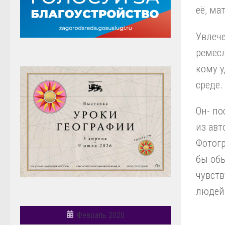
её, ма
Увлече
ремесл
кому у
среде.
Он- по
из авт
Фотогр
бы обы
чувств
людей 
Февраль 2020