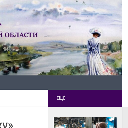
ЕЩЁ
жу»