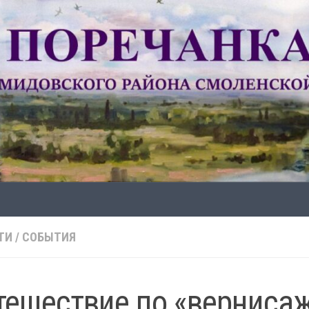
ТИ
/
СОБЫТИЯ
тешествие по «верниса