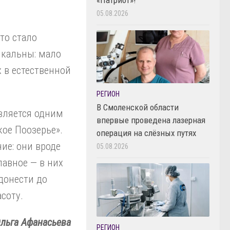
05.08.2026
то стало
икальны: мало
 в естественной
РЕГИОН
В Смоленской области
является одним
впервые проведена лазерная
ое Поозерье».
операция на слёзных путях
ие: они вроде
05.08.2026
лавное — в них
донести до
соту.
льга Афанасьева
РЕГИОН