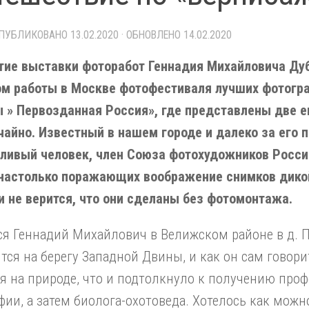
ОПУБЛИКОВАНО
13.02.2020
· ОБНОВЛЕНО
14.02.2020
тие выставки фоторабот Геннадия Михайловича Дуб
ом работы в Москве фотофестиваля лучших фотогр
 » Первозданная Россия», где представлены две ег
чайно. Известный в нашем городе и далеко за его 
ливый человек, член Союза фотохудожников Росси
 настолько поражающих воображение снимков дико
и не верится, что они сделаны без фотомонтажа.
я Геннадий Михайлович в Велижском районе в д. П
тся на берегу Западной Двины, и как он сам говорит
я на природе, что и подтолкнуло к получению проф
фии, а затем биолога-охотоведа. Хотелось как можн